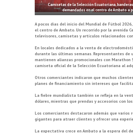
Camisetas de la Selección Ecuatoriana, bandera
demandados en el centro de Ambato a poc
A pocos días del inicio del Mundial de Fútbol 202
el centro de Ambato. Un recorrido por la avenida 
televisores, camisetas y artículos relacionados co
En locales dedicados a la venta de electrodomés
durante las últimas semanas. Representantes de
mantienen alianzas promocionales con Marathon S
camiseta oficial de la Selección Ecuatoriana al ad
Otros comerciantes indicaron que muchos clientes
planes de financiamiento sin intereses que facili
La fiebre mundialista también se refleja en la ven
dólares, mientras que prendas y accesorios con lo
Los comerciantes destacaron además que varios re
gigantes para atraer clientes y ofrecer una experi
La expectativa crece en Ambato a la espera del d