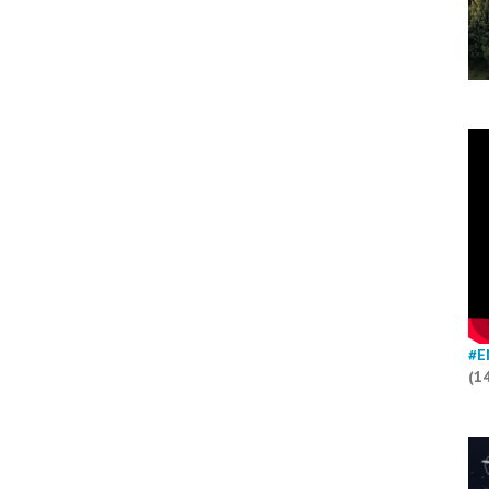
#E
(1