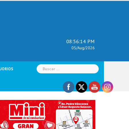
08:56:16 PM
05/Aug/2026
Buscar:
UORIOS