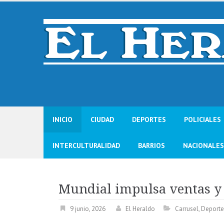
Skip
to
content
INICIO
CIUDAD
DEPORTES
POLICIALES
INTERCULTURALIDAD
BARRIOS
NACIONALES
Mundial impulsa ventas y
9 junio, 2026
El Heraldo
Carrusel
,
Deporte