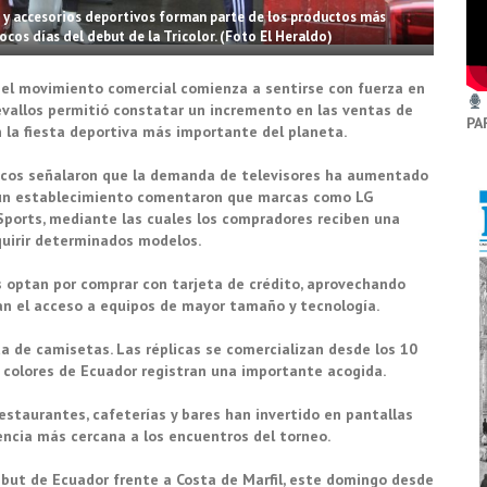
s y accesorios deportivos forman parte de los productos más
os días del debut de la Tricolor. (Foto El Heraldo)
6, el movimiento comercial comienza a sentirse con fuerza en
Cevallos permitió constatar un incremento en las ventas de
PA
n la fiesta deportiva más importante del planeta.
ticos señalaron que la demanda de televisores ha aumentado
 un establecimiento comentaron que marcas como LG
ports, mediante las cuales los compradores reciben una
quirir determinados modelos.
 optan por comprar con tarjeta de crédito, aprovechando
tan el acceso a equipos de mayor tamaño y tecnología.
ta de camisetas. Las réplicas se comercializan desde los 10
s colores de Ecuador registran una importante acogida.
staurantes, cafeterías y bares han invertido en pantallas
encia más cercana a los encuentros del torneo.
ebut de Ecuador frente a Costa de Marfil, este domingo desde