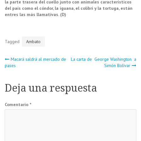
la parte trasera del cuello junto con animales característicos
del país como el cóndor, la iguana, el colibrí y la tortuga, están
entres las más llamativas. (D)
Tagged
Ambato
Navegación
Macará saldrá al mercado de
La carta de George Washington a
pases
Simón Bolívar
de
Deja una respuesta
entradas
Comentario
*