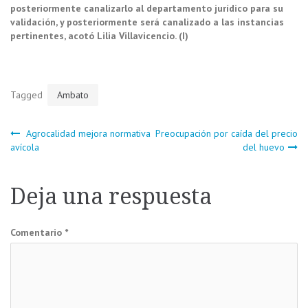
posteriormente canalizarlo al departamento jurídico para su
validación, y posteriormente será canalizado a las instancias
pertinentes, acotó Lilia Villavicencio. (I)
Tagged
Ambato
Navegación
Agrocalidad mejora normativa
Preocupación por caída del precio
avícola
del huevo
de
Deja una respuesta
entradas
Comentario
*