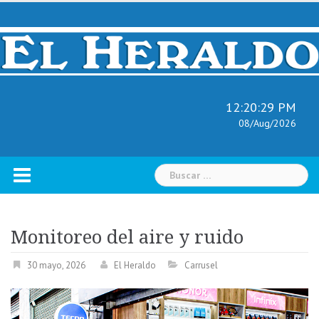
Skip
to
content
12:20:30 PM
08/Aug/2026
Buscar:
Monitoreo del aire y ruido
30 mayo, 2026
El Heraldo
Carrusel