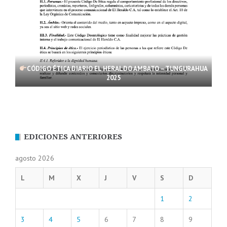
CÓDIGO ÉTICA DIARIO EL HERALDO AMBATO – TUNGURAHUA
2025
EDICIONES ANTERIORES
agosto 2026
L
M
X
J
V
S
D
1
2
3
4
5
6
7
8
9