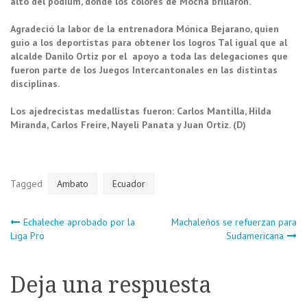
alto del pódium, donde los colores de Mocha brillaron.
Agradeció la labor de la entrenadora Mónica Bejarano, quien
guio a los deportistas para obtener los logros Tal igual que al
alcalde Danilo Ortiz por el apoyo a toda las delegaciones que
fueron parte de los Juegos Intercantonales en las distintas
disciplinas.
Los ajedrecistas medallistas fueron: Carlos Mantilla, Hilda
Miranda, Carlos Freire, Nayeli Panata y Juan Ortiz. (D)
Tagged
Ambato
Ecuador
Navegación
Echaleche aprobado por la
Machaleños se refuerzan para
Liga Pro
Sudamericana
de
Deja una respuesta
entradas