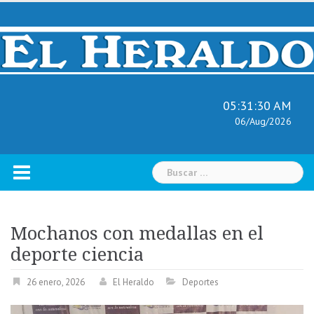
Skip
to
content
05:31:31 AM
06/Aug/2026
Buscar:
Mochanos con medallas en el
deporte ciencia
26 enero, 2026
El Heraldo
Deportes