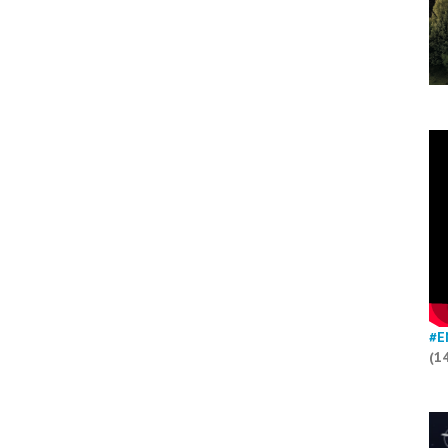
#E
(1