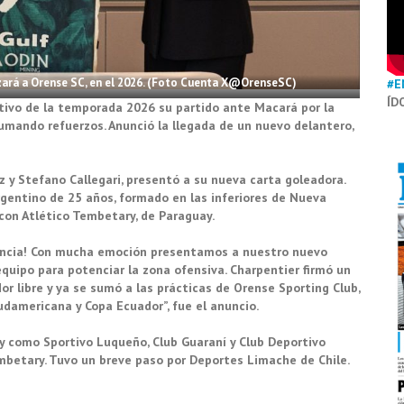
zará a Orense SC, en el 2026. (Foto Cuenta X@OrenseSC)
#E
ÍD
tivo de la temporada 2026 su partido ante Macará por la
umando refuerzos. Anunció la llegada de un nuevo delantero,
 y Stefano Callegari, presentó a su nueva carta goleadora.
rgentino de 25 años, formado en las inferiores de Nueva
 con Atlético Tembetary, de Paraguay.
ovincia! Con mucha emoción presentamos a nuestro nuevo
equipo para potenciar la zona ofensiva. Charpentier firmó un
r libre y ya se sumó a las prácticas de Orense Sporting Club,
udamericana y Copa Ecuador”, fue el anuncio.
ay como Sportivo Luqueño, Club Guaraní y Club Deportivo
mbetary. Tuvo un breve paso por Deportes Limache de Chile.