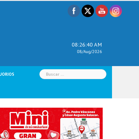
08:26:41 AM
08/Aug/2026
Buscar:
UORIOS