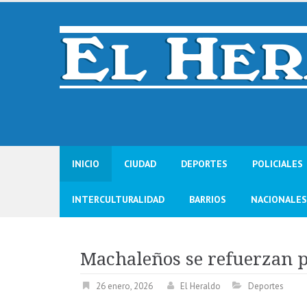
Skip
to
content
INICIO
CIUDAD
DEPORTES
POLICIALES
INTERCULTURALIDAD
BARRIOS
NACIONALES
Machaleños se refuerzan 
26 enero, 2026
El Heraldo
Deportes