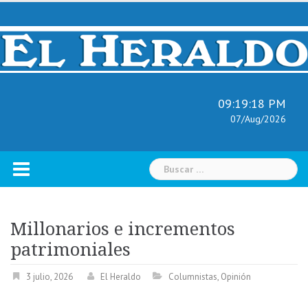
Skip
to
content
09:19:19 PM
07/Aug/2026
Buscar:
Millonarios e incrementos
patrimoniales
3 julio, 2026
El Heraldo
Columnistas
,
Opinión