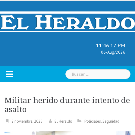
Skip
to
content
11:46:18 PM
06/Aug/2026
Buscar:
Militar herido durante intento de
asalto
2 noviembre, 2025
El Heraldo
Policiales
,
Seguridad