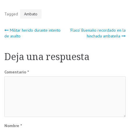
Tagged
Ambato
Navegación
Militar herido durante intento
‘Flaco’ Buenaño recordado en la
de asalto
hinchada ambateña
de
Deja una respuesta
entradas
Comentario
*
Nombre
*