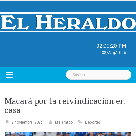
Skip
to
content
02:36:21 PM
08/Aug/2026
Buscar:
Macará por la reivindicación en
casa
2 noviembre, 2025
El Heraldo
Deportes