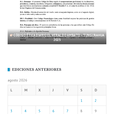
CÓDIGO ÉTICA DIARIO EL HERALDO AMBATO – TUNGURAHUA
2025
EDICIONES ANTERIORES
agosto 2026
L
M
X
J
V
S
D
1
2
3
4
5
6
7
8
9