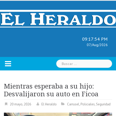
Skip
to
content
09:17:55 PM
07/Aug/2026
Buscar:
Mientras esperaba a su hijo:
Desvalijaron su auto en Ficoa
20 mayo, 2026
El Heraldo
Carrusel
,
Policiales
,
Seguridad