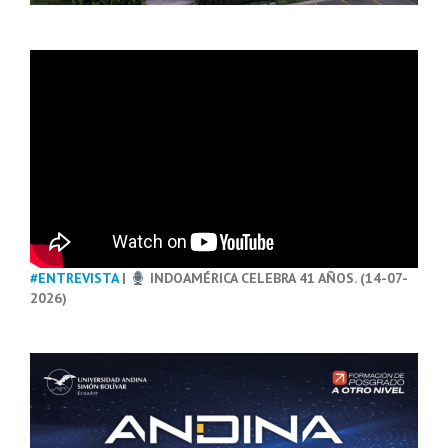
#ENTREVISTA
|
INDOAMÉRICA CELEBRA 41 AÑOS. (14-07-
2026)