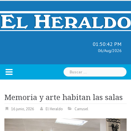
Skip
to
content
01:50:43 PM
06/Aug/2026
Buscar:
Memoria y arte habitan las salas
16 junio, 2026
El Heraldo
Carrusel