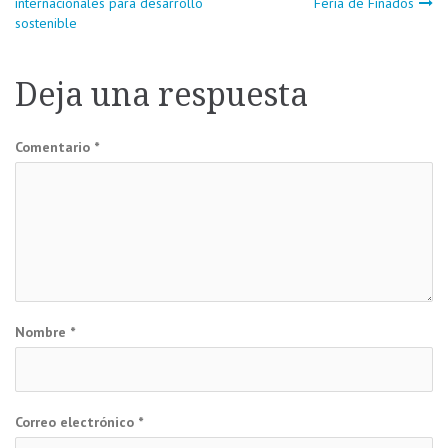
internacionales para desarrollo
Feria de Finados
sostenible
de
entradas
Deja una respuesta
Comentario
*
Nombre
*
Correo electrónico
*