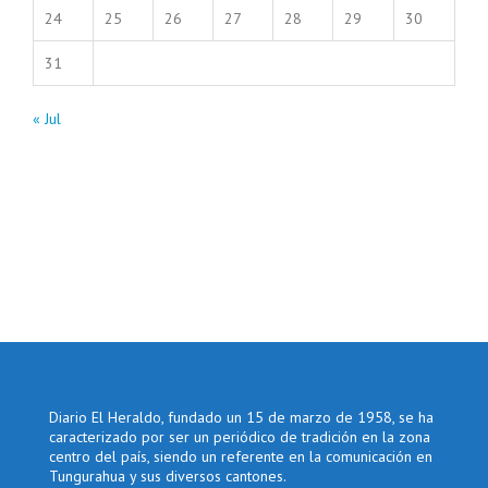
24
25
26
27
28
29
30
31
« Jul
Diario El Heraldo, fundado un 15 de marzo de 1958, se ha
caracterizado por ser un periódico de tradición en la zona
centro del país, siendo un referente en la comunicación en
Tungurahua y sus diversos cantones.