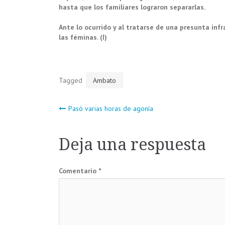
hasta que los familiares lograron separarlas.
Ante lo ocurrido y al tratarse de una presunta inf
las féminas. (I)
Tagged
Ambato
Navegación
Pasó varias horas de agonía
de
Deja una respuesta
entradas
Comentario
*