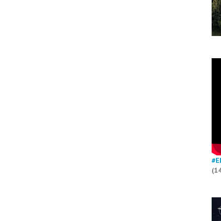
#E
(1