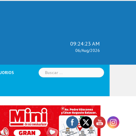
09:24:25 AM
06/Aug/2026
Buscar:
UORIOS