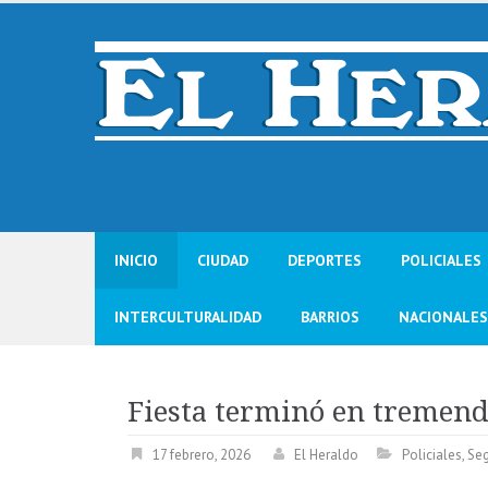
Skip
to
content
INICIO
CIUDAD
DEPORTES
POLICIALES
INTERCULTURALIDAD
BARRIOS
NACIONALES
Fiesta terminó en tremend
17 febrero, 2026
El Heraldo
Policiales
,
Seg