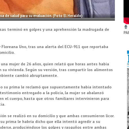
sa de salud para su evaluación. (Foto El Heraldo)
isas terminó en golpes y una aprehensión la madrugada de
PA
 y Floreana Uno, tras una alerta del ECU-911 que reportaba
omicilio.
 una mujer de 26 años, quien relató que horas antes había
n su vivienda. Según su versión, tras compartir los alimentos
ambiente cambió abruptamente.
ndo su prima le reclamó que supuestamente había intentado
 testimonio entregado a la policía, la mujer se abalanzó
 en el cuerpo, hasta que otros familiares intervinieron para
ía.
nión se realizó en su domicilio y que ambas consumieron licor.
su prima le habría dicho que ella intentó agredir a su
enderse, produciéndose los golpes y rasguños entre ambas