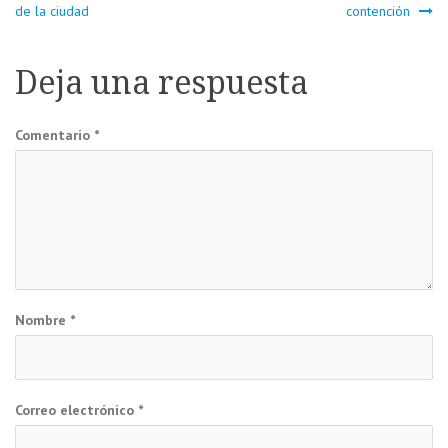
Navegación
de la ciudad
contención
de
Deja una respuesta
entradas
Comentario
*
Nombre
*
Correo electrónico
*