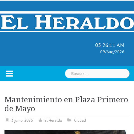
Skip
to
content
05:26:12 AM
09/Aug/2026
Buscar:
Mantenimiento en Plaza Primero
de Mayo
3 junio, 2026
El Heraldo
Ciudad