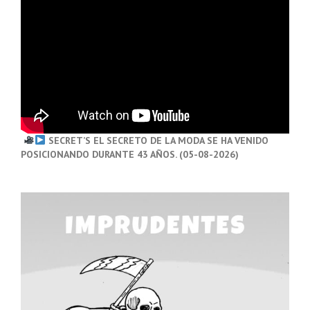
SECRET’S EL SECRETO DE LA MODA SE HA VENIDO
POSICIONANDO DURANTE 43 AÑOS. (05-08-2026)