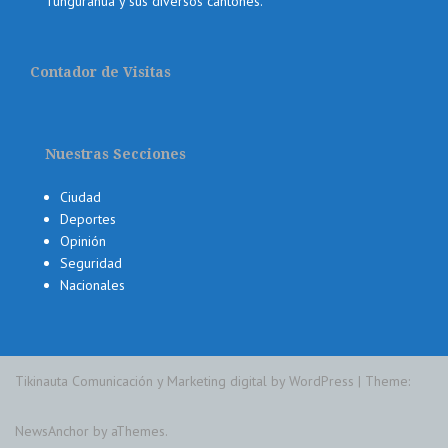
Tungurahua y sus diversos cantones.
Contador de Visitas
Nuestras Secciones
Ciudad
Deportes
Opinión
Seguridad
Nacionales
Tikinauta Comunicación y Marketing digital by WordPress
|
Theme:
NewsAnchor
by aThemes.