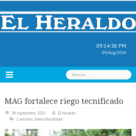
Skip
to
content
09:14:39 PM
09/Aug/2026
Buscar:
MAG fortalece riego tecnificado
28 septiembre, 2025
El Heraldo
Cantones
,
Interculturalidad