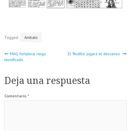
Tagged
Ambato
Navegación
MAG fortalece riego
El ‘Rodillo’ jugará el descenso
tecnificado
de
Deja una respuesta
entradas
Comentario
*