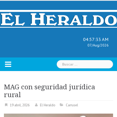
Skip
to
content
04:57:34 AM
07/Aug/2026
Buscar:
MAG con seguridad jurídica
rural
19 abril, 2026
El Heraldo
Carrusel