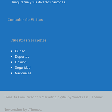
Tungurahua y sus diversos cantones.
Contador de Visitas
Nuestras Secciones
Ciudad
Deportes
Opinión
Seguridad
Nacionales
Tikinauta Comunicación y Marketing digital by WordPress
|
Theme:
NewsAnchor
by aThemes.