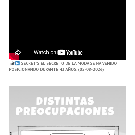
SECRET’S EL SECRETO DE LA MODA SE HA VENIDO
POSICIONANDO DURANTE 43 AÑOS. (05-08-2026)