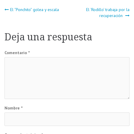
Navegación
El “Ponchito” golea y escala
El ‘Rodillo’ trabaja por la
recuperación
de
Deja una respuesta
entradas
Comentario
*
Nombre
*