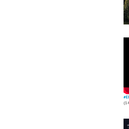
#E
(1