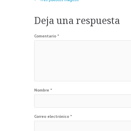
Navegación
de
Deja una respuesta
entradas
Comentario
*
Nombre
*
Correo electrónico
*