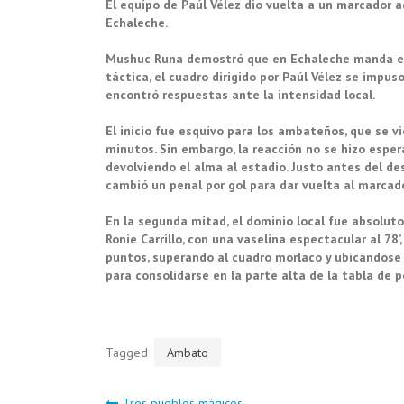
El equipo de Paúl Vélez dio vuelta a un marcador a
Echaleche.
Mushuc Runa demostró que en Echaleche manda el 
táctica, el cuadro dirigido por Paúl Vélez se impu
encontró respuestas ante la intensidad local.
El inicio fue esquivo para los ambateños, que se v
minutos. Sin embargo, la reacción no se hizo esper
devolviendo el alma al estadio. Justo antes del de
cambió un penal por gol para dar vuelta al marcado
En la segunda mitad, el dominio local fue absoluto. 
Ronie Carrillo, con una vaselina espectacular al 78
puntos, superando al cuadro morlaco y ubicándose e
para consolidarse en la parte alta de la tabla de po
Tagged
Ambato
Tres pueblos mágicos