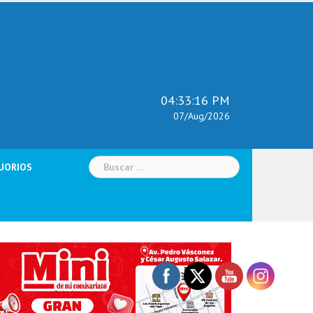
04:33:17 PM
07/Aug/2026
Buscar:
UORIOS