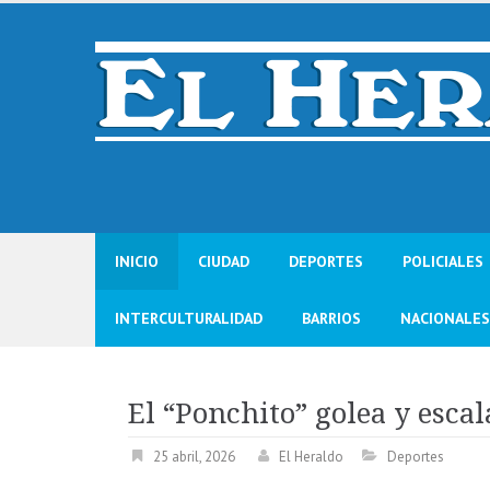
Skip
to
content
INICIO
CIUDAD
DEPORTES
POLICIALES
INTERCULTURALIDAD
BARRIOS
NACIONALES
El “Ponchito” golea y escal
25 abril, 2026
El Heraldo
Deportes