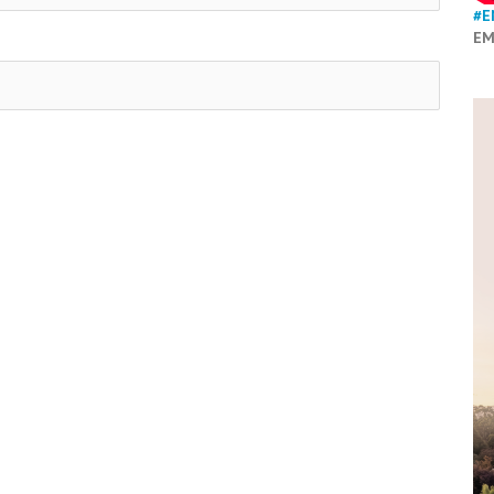
#E
EM