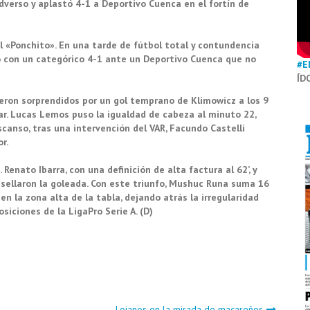
dverso y aplastó 4-1 a Deportivo Cuenca en el fortín de
«Ponchito». En una tarde de fútbol total y contundencia
so con un categórico 4-1 ante un Deportivo Cuenca que no
#E
ÍD
ieron sorprendidos por un gol temprano de Klimowicz a los 9
ar. Lucas Lemos puso la igualdad de cabeza al minuto 22,
scanso, tras una intervención del VAR, Facundo Castelli
r.
Renato Ibarra, con una definición de alta factura al 62’, y
’, sellaron la goleada. Con este triunfo, Mushuc Runa suma 16
n la zona alta de la tabla, dejando atrás la irregularidad
siciones de la LigaPro Serie A. (D)
Lojanos en la mirada de macareños