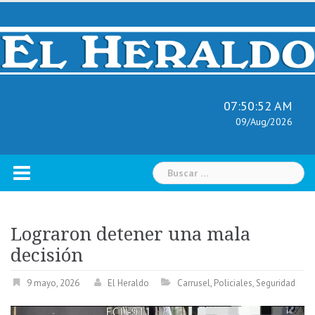
Skip
to
content
07:50:53 AM
09/Aug/2026
Buscar:
Lograron detener una mala
decisión
9 mayo, 2026
El Heraldo
Carrusel
,
Policiales
,
Seguridad