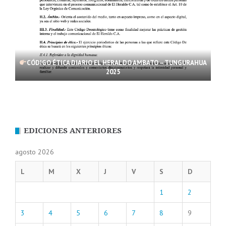
CÓDIGO ÉTICA DIARIO EL HERALDO AMBATO – TUNGURAHUA
2025
EDICIONES ANTERIORES
agosto 2026
L
M
X
J
V
S
D
1
2
3
4
5
6
7
8
9