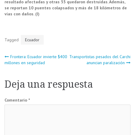
resultado afectadas y otras 55 quedaron destruidas. Además,
se reportan 10 puentes colapsados y más de 18 kilómetros de
vías con daños. (I)
Tagged
Ecuador
Navegación
Frontera: Ecuador invierte $400
Transportistas pesados del Carchi
millones en seguridad
anuncian paralización
de
Deja una respuesta
entradas
Comentario
*