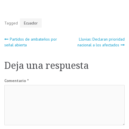
Tagged
Ecuador
Navegación
Partidos de ambateños por
Lluvias: Declaran prioridad
señal abierta
nacional a los afectados
de
Deja una respuesta
entradas
Comentario
*