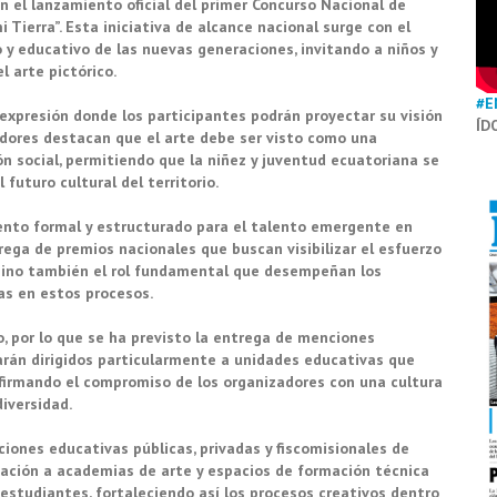
on el lanzamiento oficial del primer Concurso Nacional de
i Tierra”. Esta iniciativa de alcance nacional surge con el
o y educativo de las nuevas generaciones, invitando a niños y
l arte pictórico.
#E
xpresión donde los participantes podrán proyectar su visión
ÍD
zadores destacan que el arte debe ser visto como una
n social, permitiendo que la niñez y juventud ecuatoriana se
futuro cultural del territorio.
iento formal y estructurado para el talento emergente en
rega de premios nacionales que buscan visibilizar el esfuerzo
, sino también el rol fundamental que desempeñan los
ias en estos procesos.
o, por lo que se ha previsto la entrega de menciones
arán dirigidos particularmente a unidades educativas que
afirmando el compromiso de los organizadores con una cultura
diversidad.
iones educativas públicas, privadas y fiscomisionales de
itación a academias de arte y espacios de formación técnica
 estudiantes, fortaleciendo así los procesos creativos dentro