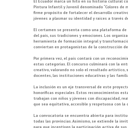
El Ecuador marca un hito en su historia cultural c
Pintura Infantil y Juvenil denominado “Colores de m
firme propósito de fortalecer el desarrollo creativ
jóvenes a plasmar su identidad y raíces a través de
El certamen se presenta como una plataforma de e
del país, sus tradiciones y emociones. Los organi
herramienta de formación integral y transformació
conviertan en protagonistas de la construcción del 
Por primera vez, el país contará con un reconocim
estas categorías. El concurso culminará con la ent
creativo, valorando no solo el resultado artístico
docentes, las instituciones educativas y las famil
La inclusión es un eje transversal de este proyect
honoríficas especiales. Estos reconocimientos est
trabajan con niños y jóvenes con discapacidad, re
que sea equitativa, accesible y respetuosa con la 
La convocatoria se encuentra abierta para instituc
todas las provincias. Asimismo, se extiende la inv
para que incentiven la participación activa de sus