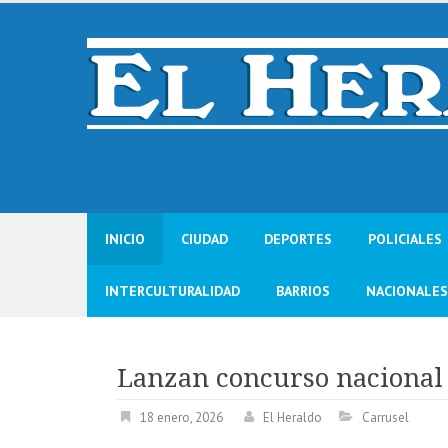
Skip
to
content
INICIO
CIUDAD
DEPORTES
POLICIALES
INTERCULTURALIDAD
BARRIOS
NACIONALES
Lanzan concurso nacional 
18 enero, 2026
El Heraldo
Carrusel