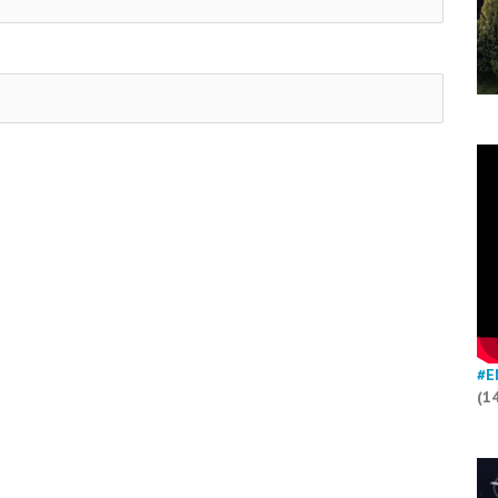
#E
(1