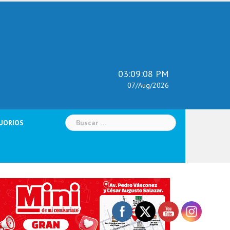
03:09:10 PM
07/Aug/2026
Buscar:
UORIOS