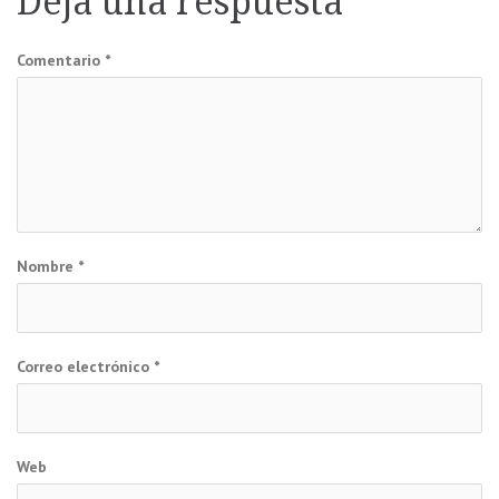
Deja una respuesta
entradas
Comentario
*
Nombre
*
Correo electrónico
*
Web