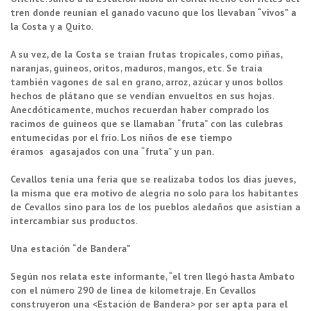
tren donde reunían el ganado vacuno que los llevaban “vivos” a
la Costa y a Quito.
A su vez, de la Costa se traían frutas tropicales, como piñas,
naranjas, guineos, oritos, maduros, mangos, etc. Se traía
también vagones de sal en grano, arroz, azúcar y unos bollos
hechos de plátano que se vendían envueltos en sus hojas.
Anecdóticamente, muchos recuerdan haber comprado los
racimos de guineos que se llamaban “fruta” con las culebras
entumecidas por el frío. Los niños de ese tiempo
éramos agasajados con una “fruta” y un pan.
Cevallos tenía una feria que se realizaba todos los días jueves,
la misma que era motivo de alegría no solo para los habitantes
de Cevallos sino para los de los pueblos aledaños que asistían a
intercambiar sus productos.
Una estación “de Bandera”
Según nos relata este informante, “el tren llegó hasta Ambato
con el número 290 de línea de kilometraje. En Cevallos
construyeron una <Estación de Bandera> por ser apta para el