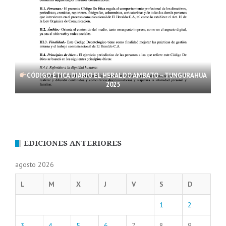
CÓDIGO ÉTICA DIARIO EL HERALDO AMBATO – TUNGURAHUA
2025
EDICIONES ANTERIORES
agosto 2026
L
M
X
J
V
S
D
1
2
3
4
5
6
7
8
9