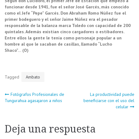
Según don Lucidoro, el primer Jefe de Estación que empezó a
funcionar desde 1941, fue el señor José Garcés, más conocido
como el Jefe “Pepe” Garcés. Don Abraham Romo Núñez fue el
primer bodeguero y el señor Jaime Núñez era el pesador
responsable de la balanza marca Toledo con capacidad de 200
quintales. Además existían cinco cargadores o estibadores.
Entre ellos la gente le tenía como personaje popular a un
hombre al que le sacaban de casillas, llamado “Lucho
Shaco”… (O)
Tagged
Ambato
Navegación
Fotógrafos Profesionales de
La productividad puede
Tungurahua agasajaron a niños
beneficiarse con el uso del
celular
de
entradas
Deja una respuesta