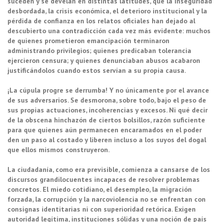
suceden y se develan en distintas latitudes, que la inseguridad
desbordada, la crisis económica, el deterioro institucional y la
pérdida de confianza en los relatos oficiales han dejado al
descubierto una contradicción cada vez más evidente: muchos
de quienes prometieron emancipación terminaron
administrando privilegios; quienes predicaban tolerancia
ejercieron censura; y quienes denunciaban abusos acabaron
justificándolos cuando estos servían a su propia causa.
¡La cúpula progre se derrumba! Y no únicamente por el avance
de sus adversarios. Se desmorona, sobre todo, bajo el peso de
sus propias actuaciones, incoherencias y excesos. Ni qué decir
de la obscena hinchazón de ciertos bolsillos, razón suficiente
para que quienes aún permanecen encaramados en el poder
den un paso al costado y liberen incluso a los suyos del dogal
que ellos mismos construyeron.
La ciudadanía, como era previsible, comienza a cansarse de los
discursos grandilocuentes incapaces de resolver problemas
concretos. El miedo cotidiano, el desempleo, la migración
forzada, la corrupción y la narcoviolencia no se enfrentan con
consignas identitarias ni con superioridad retórica. Exigen
autoridad legítima, instituciones sólidas y una noción de país