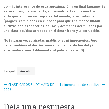
Lo más interesante de esta aproximación a un final largamente
esperado es, precisamente, su desenlace. Ese que muchos
anticipan en diversas regiones del mundo, intoxicadas de
“progres” camuflados en el poder, para que finalmente rindan
cuentas por las fechorías, abusos y desmanes acumulados por
una clase política atrapada en el desenfreno y la corrupción.
No faltarán voces airadas, maldiciones ni improperios. Pero
nada cambiará el destino marcado ni el bamboleo del péndulo
acercándose, inevitablemente, al polo opuesto. (O)
Tagged
Ambato
Navegación
CLASIFICADOS 31 DE MAYO DE
La importancia de socializar
2026
de
Deja una respuesta