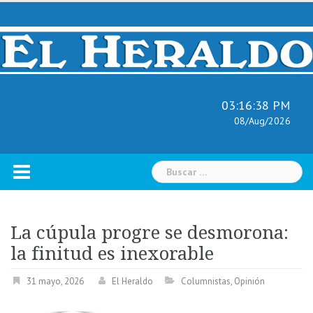
Skip
to
content
03:16:39 PM
08/Aug/2026
Buscar:
La cúpula progre se desmorona:
la finitud es inexorable
31 mayo, 2026
El Heraldo
Columnistas
,
Opinión