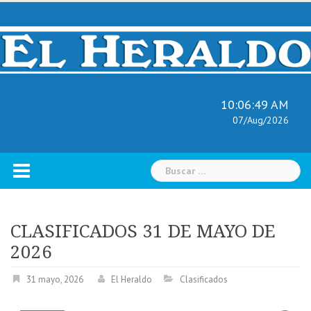
Skip
to
content
10:06:50 AM
07/Aug/2026
Buscar:
CLASIFICADOS 31 DE MAYO DE
2026
31 mayo, 2026
El Heraldo
Clasificados