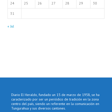
24
25
26
27
28
29
30
31
« Jul
Diario El Heraldo, fundado un 15 de marzo de 1958, se ha
caracterizado por ser un periódico de tradición en la zona
centro del país, siendo un referente en la comunicación en
Tungurahua y sus diversos cantones.