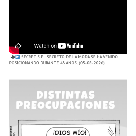
SECRET’S EL SECRETO DE LA MODA SE HA VENIDO
POSICIONANDO DURANTE 43 AÑOS. (05-08-2026)