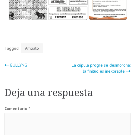
Tagged
Ambato
Navegación
BULLYNG
La cúpula progre se desmorona:
la finitud es inexorable
de
Deja una respuesta
entradas
Comentario
*