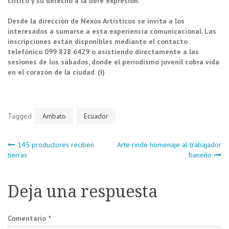
crítico y su derecho a la libre expresión.
Desde la dirección de Nexos Artísticos se invita a los
interesados a sumarse a esta experiencia comunicacional. Las
inscripciones están disponibles mediante el contacto
telefónico 099 828 6429 o asistiendo directamente a las
sesiones de los sábados, donde el periodismo juvenil cobra vida
en el corazón de la ciudad. (I)
Tagged
Ambato
Ecuador
Navegación
145 productores reciben
Arte rinde homenaje al trabajador
tierras
baneño
de
Deja una respuesta
entradas
Comentario
*