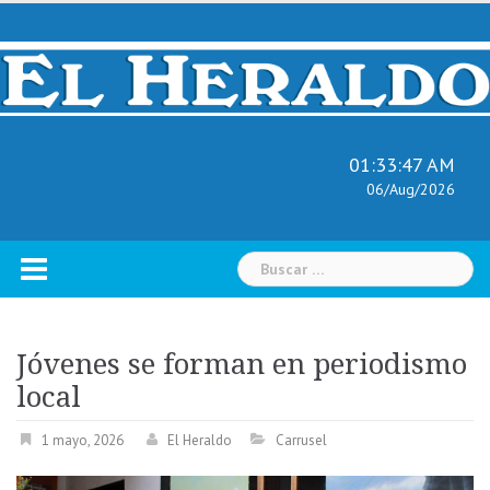
Skip
to
content
01:33:48 AM
06/Aug/2026
Buscar:
Jóvenes se forman en periodismo
local
1 mayo, 2026
El Heraldo
Carrusel