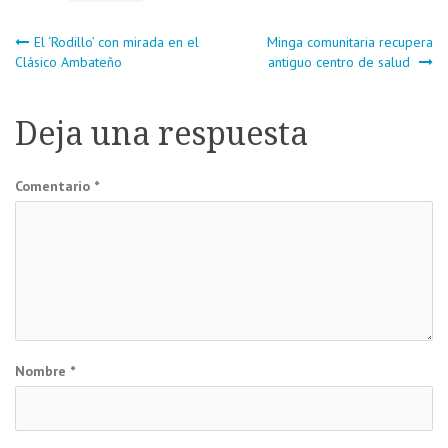
Navegación
El ‘Rodillo’ con mirada en el
Minga comunitaria recupera
Clásico Ambateño
antiguo centro de salud
de
Deja una respuesta
entradas
Comentario
*
Nombre
*