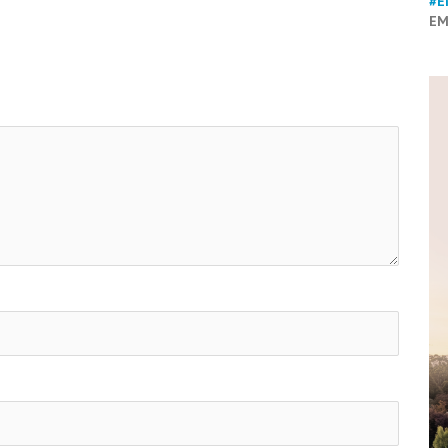
#E
EM