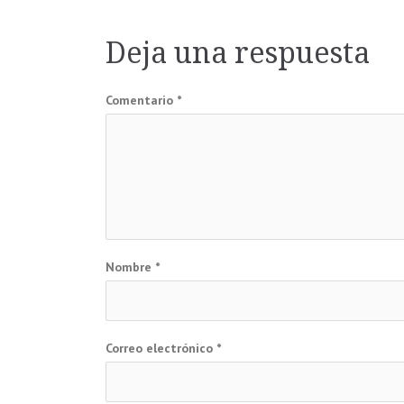
de
Deja una respuesta
entradas
Comentario
*
Nombre
*
Correo electrónico
*