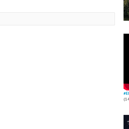
#E
(1