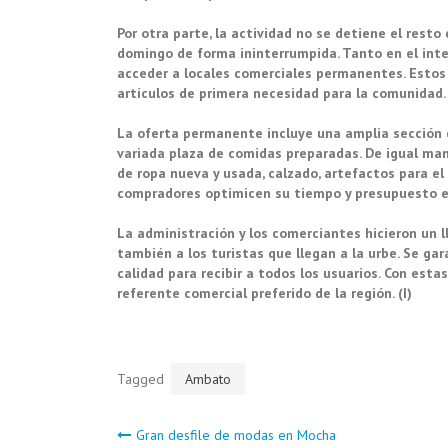
Por otra parte, la actividad no se detiene el rest
domingo de forma ininterrumpida. Tanto en el inter
acceder a locales comerciales permanentes. Estos 
artículos de primera necesidad para la comunidad.
La oferta permanente incluye una amplia sección d
variada plaza de comidas preparadas. De igual man
de ropa nueva y usada, calzado, artefactos para el 
compradores optimicen su tiempo y presupuesto en
La administración y los comerciantes hicieron un l
también a los turistas que llegan a la urbe. Se ga
calidad para recibir a todos los usuarios. Con est
referente comercial preferido de la región. (I)
Tagged
Ambato
Navegación
Gran desfile de modas en Mocha