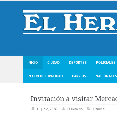
Skip
to
content
INICIO
CIUDAD
DEPORTES
POLICIALES
INTERCULTURALIDAD
BARRIOS
NACIONALES
Invitación a visitar Merc
10 junio, 2026
El Heraldo
Carrusel