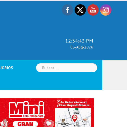
12:34:44 PM
08/Aug/2026
Buscar:
UORIOS