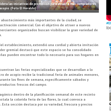
lidera las iniciativas de promoción para atraer a más compradores
acopio. (Foto El Heraldo)
y abastecimiento más importantes de la ciudad, se
#E
ctivación comercial. Con el objetivo de atraer a nuevos
ÍD
erciantes organizados buscan visibilizar la gran variedad de
a.
l establecimiento, extendió una cordial y abierta invitación
 líder gremial destacó que este espacio se ha consolidado
ñas pueden encontrar todo lo necesario para sus hogares en
cuentran las ferias especializadas que se desarrollan a lo
tro de acopio recibe la tradicional feria de animales menores,
durante los fines de semana, específicamente sábados y
 productos frescos del campo.
tagónico dentro de la planificación semanal de este recinto
stala la colorida feria de las flores, la cual convoca a
 Esta sección destaca por su variedad, frescura y precios