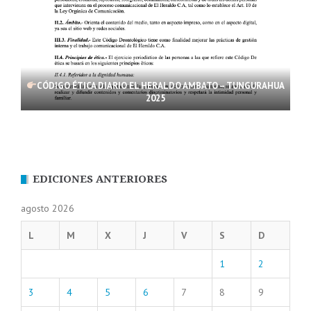
CÓDIGO ÉTICA DIARIO EL HERALDO AMBATO – TUNGURAHUA
2025
EDICIONES ANTERIORES
agosto 2026
L
M
X
J
V
S
D
1
2
3
4
5
6
7
8
9