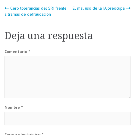
Navegación
Cero tolerancias del SRI frente
El mal uso de la IA preocupa
a tramas de defraudación
de
Deja una respuesta
entradas
Comentario
*
Nombre
*
Correo electrónico
*