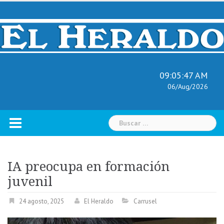
Skip
to
content
09:05:48 AM
06/Aug/2026
Buscar:
IA preocupa en formación
juvenil
24 agosto, 2025
El Heraldo
Carrusel