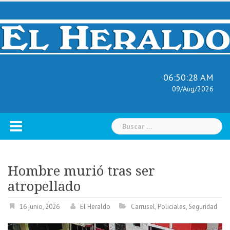
Skip
to
content
06:50:29 AM
09/Aug/2026
Buscar:
Hombre murió tras ser
atropellado
16 junio, 2026
El Heraldo
Carrusel
,
Policiales
,
Seguridad