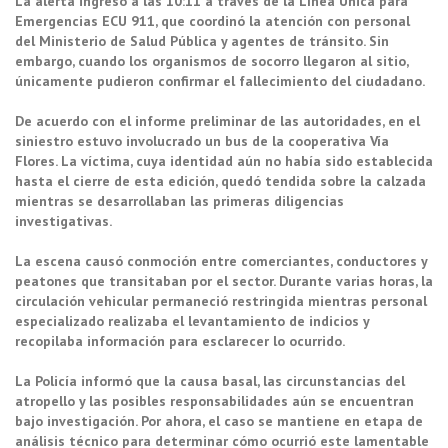
La alerta ingresó a las 10:11 a través de la Línea Única para
Emergencias ECU 911, que coordinó la atención con personal
del Ministerio de Salud Pública y agentes de tránsito. Sin
embargo, cuando los organismos de socorro llegaron al sitio,
únicamente pudieron confirmar el fallecimiento del ciudadano.
De acuerdo con el informe preliminar de las autoridades, en el
siniestro estuvo involucrado un bus de la cooperativa Vía
Flores. La víctima, cuya identidad aún no había sido establecida
hasta el cierre de esta edición, quedó tendida sobre la calzada
mientras se desarrollaban las primeras diligencias
investigativas.
La escena causó conmoción entre comerciantes, conductores y
peatones que transitaban por el sector. Durante varias horas, la
circulación vehicular permaneció restringida mientras personal
especializado realizaba el levantamiento de indicios y
recopilaba información para esclarecer lo ocurrido.
La Policía informó que la causa basal, las circunstancias del
atropello y las posibles responsabilidades aún se encuentran
bajo investigación. Por ahora, el caso se mantiene en etapa de
análisis técnico para determinar cómo ocurrió este lamentable