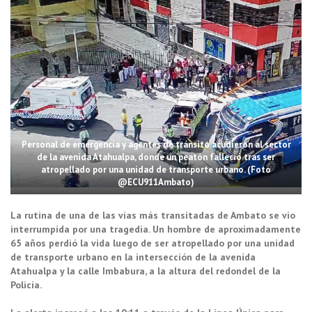
Personal de emergencia y agentes de tránsito acudieron al sector
de la avenida Atahualpa, donde un peatón falleció tras ser
atropellado por una unidad de transporte urbano. (Foto
@ECU911Ambato)
La rutina de una de las vías más transitadas de Ambato se vio
interrumpida por una tragedia. Un hombre de aproximadamente
65 años perdió la vida luego de ser atropellado por una unidad
de transporte urbano en la intersección de la avenida
Atahualpa y la calle Imbabura, a la altura del redondel de la
Policía.