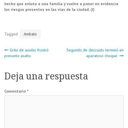
hecho que enluta a una familia y vuelve a poner en evidencia
los riesgos presentes en las vías de la ciudad. (I)
Tagged
Ambato
Navegación
Grito de auxilio frustró
Segundo de descuido terminó en
presunto asalto
aparatoso choque
de
Deja una respuesta
entradas
Comentario
*