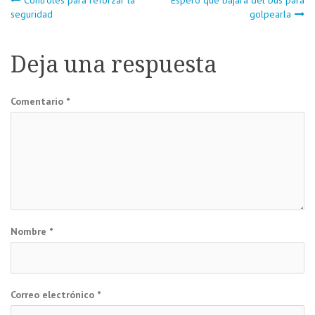
Navegación
seguridad
golpearla
de
Deja una respuesta
entradas
Comentario
*
Nombre
*
Correo electrónico
*