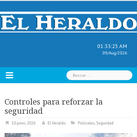
Skip
to
content
01:33:26 AM
09/Aug/2026
Buscar:
Controles para reforzar la
seguridad
10 junio, 2026
El Heraldo
Policiales
,
Seguridad