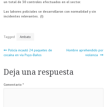
un total de 30 controles efectuados en el sector.
Las labores policiales se desarrollaron con normalidad y sin
incidentes relevantes. (I)
Tagged
Ambato
Navegación
Policía incautó 24 paquetes de
Hombre aprehendido por
cocaína en vía Puyo-Baños
violencia
de
Deja una respuesta
entradas
Comentario
*