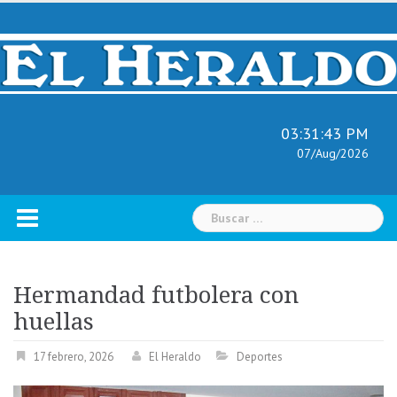
Skip
to
content
03:31:44 PM
07/Aug/2026
Buscar:
Hermandad futbolera con
huellas
17 febrero, 2026
El Heraldo
Deportes