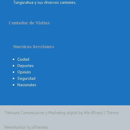
Tungurahua y sus diversos cantones.
Contador de Visitas
Nuestras Secciones
Ciudad
Deportes
Opinión
Seguridad
Nacionales
Tikinauta Comunicación y Marketing digital by WordPress
|
Theme:
NewsAnchor
by aThemes.