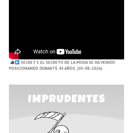
SECRET’S EL SECRETO DE LA MODA SE HA VENIDO
POSICIONANDO DURANTE 43 AÑOS. (05-08-2026)