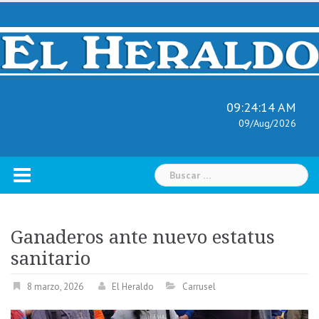
Skip
to
content
09:24:15 AM
09/Aug/2026
Buscar:
Ganaderos ante nuevo estatus
sanitario
8 marzo, 2026
El Heraldo
Carrusel