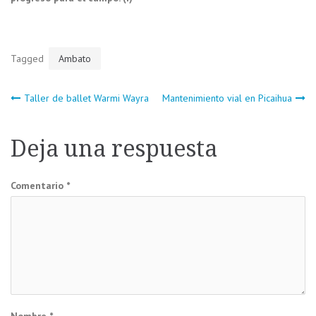
Tagged
Ambato
Navegación
Taller de ballet Warmi Wayra
Mantenimiento vial en Picaihua
de
Deja una respuesta
entradas
Comentario
*
Nombre
*