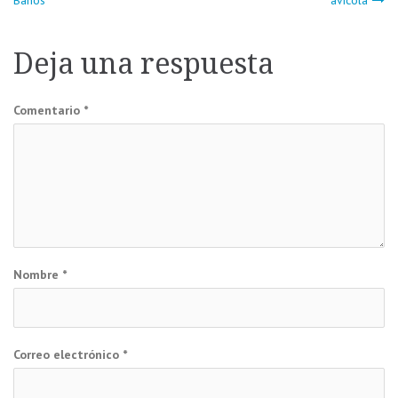
Baños
avícola
de
Deja una respuesta
entradas
Comentario
*
Nombre
*
Correo electrónico
*