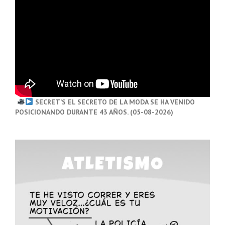
SECRET’S EL SECRETO DE LA MODA SE HA VENIDO
POSICIONANDO DURANTE 43 AÑOS. (05-08-2026)