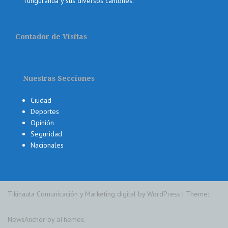
Tungurahua y sus diversos cantones.
Contador de Visitas
Nuestras Secciones
Ciudad
Deportes
Opinión
Seguridad
Nacionales
Tikinauta Comunicación y Marketing digital by WordPress
|
Theme:
NewsAnchor
by aThemes.