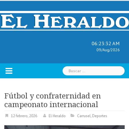
Skip
to
content
06:23:33 AM
09/Aug/2026
Buscar:
Fútbol y confraternidad en
campeonato internacional
12 febrero, 2026
El Heraldo
Carrusel
,
Deportes