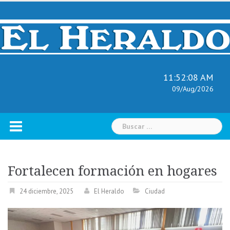
Skip
to
content
11:52:09 AM
09/Aug/2026
Buscar:
Fortalecen formación en hogares
24 diciembre, 2025
El Heraldo
Ciudad