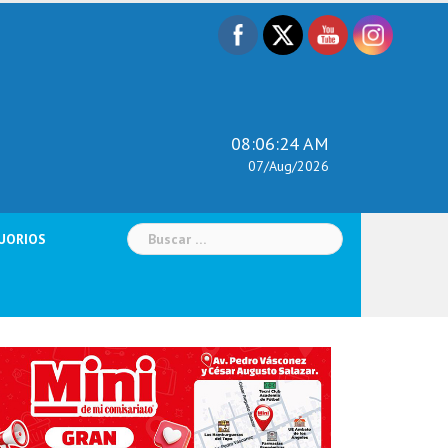
08:06:25 AM
07/Aug/2026
Buscar:
UORIOS