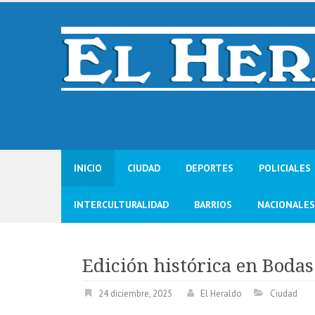
Skip
to
content
INICIO
CIUDAD
DEPORTES
POLICIALES
INTERCULTURALIDAD
BARRIOS
NACIONALES
Edición histórica en Boda
24 diciembre, 2025
El Heraldo
Ciudad