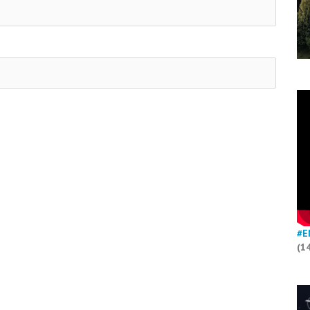
#E
(1