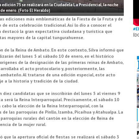
 edición 75 se realizará en la Ciudadela La Presidencial, la noche
 de enero. (Foto El Heraldo)
las ediciones más emblemáticas de la Fiesta de la Fruta y de
de esta celebración tradicional. Así lo dio a conocer el
#E
n destacó la gran expectativa ciudadana y turística que
ÍD
stas mayores de la capital tungurahuense.
n de la Reina de Ambato. En este contexto, Silva informó que
lizarán del lunes 5 al sábado 10 de enero, en el histórico
 orígenes de la designación de las primeras reinas de Ambato,
rrollaba el acto protocolario y, posteriormente, las
 ambateño. Al tratarse de una edición especial, este acto
a la historia y tradición de la ciudad.
 diez candidatas que se inscribirán del lunes 5 al viernes 9
a será la Reina Interparroquial. Precisamente, el sábado 10
a cabo la elección de la Reina Interparroquial, con la
de las parroquias de Pinllo, Izamba, Picaihua y Atahualpa. La
 parroquias rurales del cantón en la elección de Reina de
encia de la mujer rural.
que la apertura oficial de fiestas se realizará el sábado 3