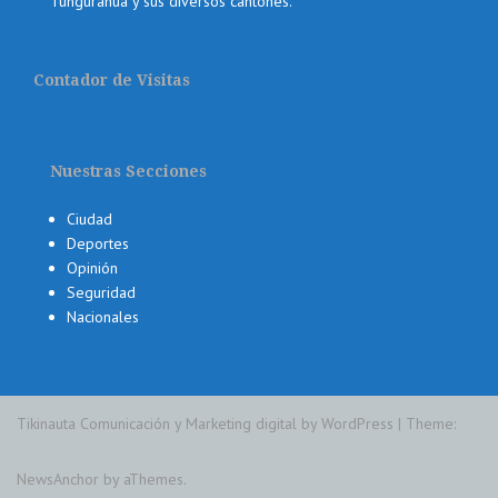
Tungurahua y sus diversos cantones.
Contador de Visitas
Nuestras Secciones
Ciudad
Deportes
Opinión
Seguridad
Nacionales
Tikinauta Comunicación y Marketing digital by WordPress
|
Theme:
NewsAnchor
by aThemes.