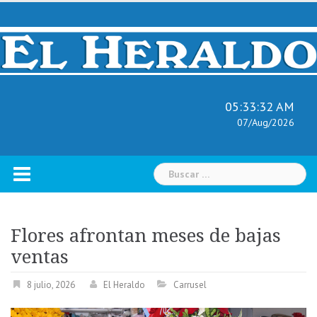
Skip
to
content
05:33:33 AM
07/Aug/2026
Buscar:
Flores afrontan meses de bajas
ventas
8 julio, 2026
El Heraldo
Carrusel