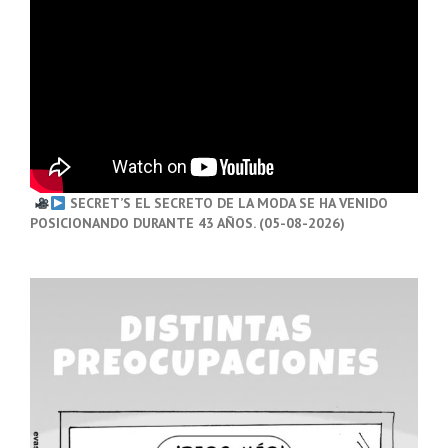
SECRET’S EL SECRETO DE LA MODA SE HA VENIDO
POSICIONANDO DURANTE 43 AÑOS. (05-08-2026)