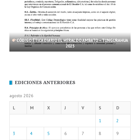
CÓDIGO ÉTICA DIARIO EL HERALDO AMBATO – TUNGURAHUA
2025
EDICIONES ANTERIORES
agosto 2026
L
M
X
J
V
S
D
1
2
3
4
5
6
7
8
9