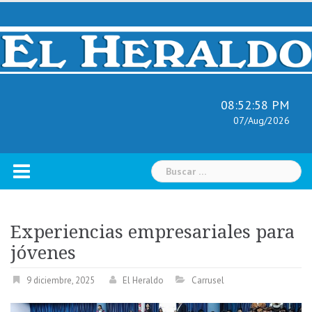
Skip
to
content
08:52:59 PM
07/Aug/2026
Buscar:
Experiencias empresariales para
jóvenes
9 diciembre, 2025
El Heraldo
Carrusel