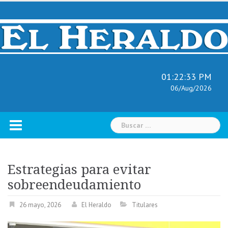
Skip
to
content
01:22:34 PM
06/Aug/2026
Buscar:
Estrategias para evitar
sobreendeudamiento
26 mayo, 2026
El Heraldo
Titulares