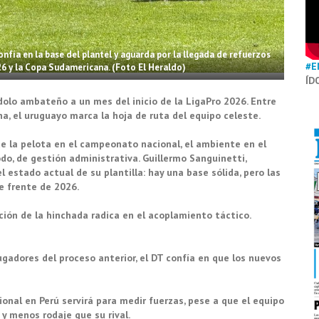
nfía en la base del plantel y aguarda por la llegada de refuerzos
#E
26 y la Copa Sudamericana. (Foto El Heraldo)
ÍD
dolo ambateño a un mes del inicio de la LigaPro 2026. Entre
a, el uruguayo marca la hoja de ruta del equipo celeste.
e la pelota en el campeonato nacional, el ambiente en el
do, de gestión administrativa. Guillermo Sanguinetti,
l estado actual de su plantilla: hay una base sólida, pero las
le frente de 2026.
ación de la hinchada radica en el acoplamiento táctico.
gadores del proceso anterior, el DT confía en que los nuevos
onal en Perú servirá para medir fuerzas, pese a que el equipo
 y menos rodaje que su rival.