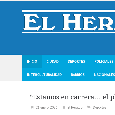
Skip
to
content
INICIO
CIUDAD
DEPORTES
POLICIALES
INTERCULTURALIDAD
BARRIOS
NACIONALES
“Estamos en carrera… el p
21 enero, 2026
El Heraldo
Deportes