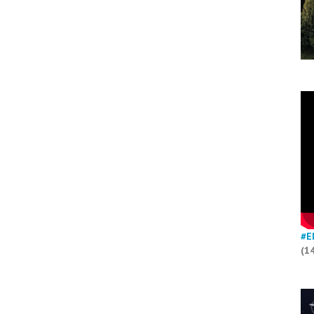
#E
(1