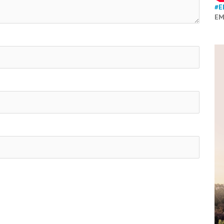
#E
EM