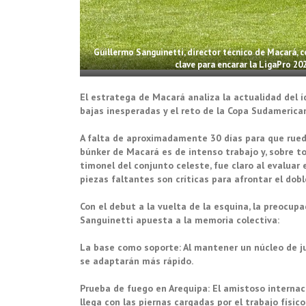
Guillermo Sanguinetti, director técnico de Macará, co
clave para encarar la LigaPro 20
El estratega de Macará analiza la actualidad del í
bajas inesperadas y el reto de la Copa Sudamerican
A falta de aproximadamente 30 días para que rued
búnker de Macará es de intenso trabajo y, sobre to
timonel del conjunto celeste, fue claro al evaluar e
piezas faltantes son críticas para afrontar el dob
Con el debut a la vuelta de la esquina, la preocup
Sanguinetti apuesta a la memoria colectiva:
La base como soporte: Al mantener un núcleo de ju
se adaptarán más rápido.
Prueba de fuego en Arequipa: El amistoso internaci
llega con las piernas cargadas por el trabajo físico