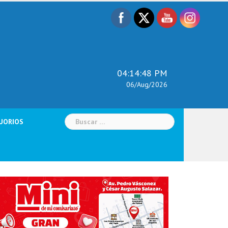
04:14:49 PM
06/Aug/2026
Buscar:
UORIOS