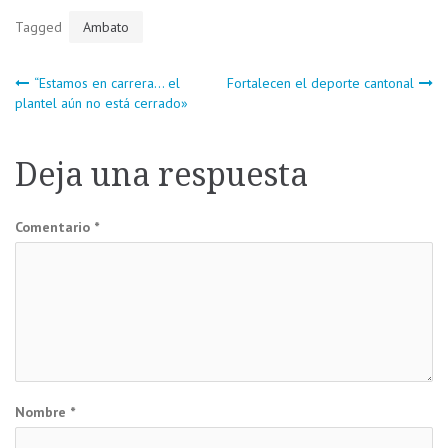
Tagged
Ambato
Navegación
“Estamos en carrera… el
Fortalecen el deporte cantonal
plantel aún no está cerrado»
de
Deja una respuesta
entradas
Comentario
*
Nombre
*