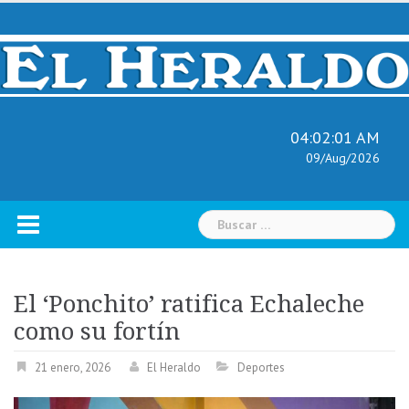
Skip
to
content
04:02:02 AM
09/Aug/2026
Buscar:
El ‘Ponchito’ ratifica Echaleche
como su fortín
21 enero, 2026
El Heraldo
Deportes