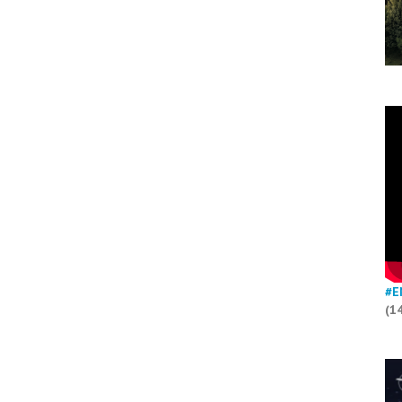
#E
(1