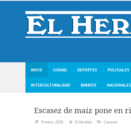
Skip
to
content
INICIO
CIUDAD
DEPORTES
POLICIALES
INTERCULTURALIDAD
BARRIOS
NACIONALES
Escasez de maíz pone en r
9 enero, 2026
El Heraldo
Carrusel