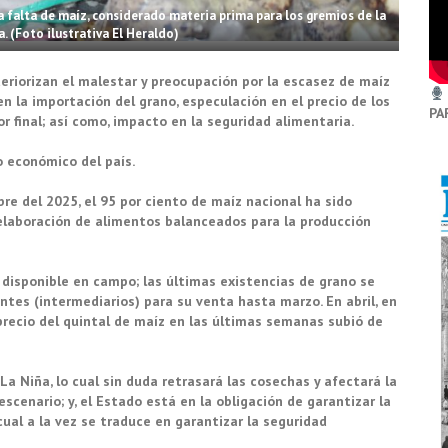
a falta de maíz, considerado materia prima para los gremios de la
a. (Foto ilustrativa El Heraldo)
eriorizan el malestar y preocupación por la escasez de maíz
en la importación del grano, especulación en el precio de los
PA
or final; así como, impacto en la seguridad alimentaria.
o económico del país.
re del 2025, el 95 por ciento de maíz nacional ha sido
elaboración de alimentos balanceados para la producción
 disponible en campo; las últimas existencias de grano se
es (intermediarios) para su venta hasta marzo. En abril, en
l precio del quintal de maíz en las últimas semanas subió de
 Niña, lo cual sin duda retrasará las cosechas y afectará la
scenario; y, el Estado está en la obligación de garantizar la
cual a la vez se traduce en garantizar la seguridad