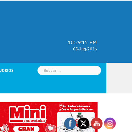
10:29:17 PM
05/Aug/2026
Buscar:
UORIOS